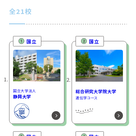
全21校
国立
国立
1
2
国立大学法人
総合研究大学院大学
静岡大学
遺伝学コース