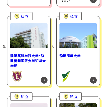
私立
私立
9
10
静岡英和学院大学・静
静岡産業大学
岡英和学院大学短期大
学部
私立
私立
11
12