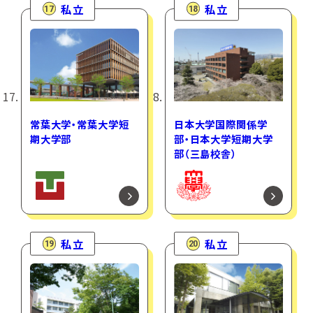
私立
私立
17
18
常葉大学・常葉大学短
日本大学国際関係学
期大学部
部・日本大学短期大学
部（三島校舎）
私立
私立
19
20