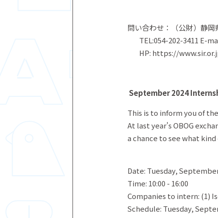
問い合わせ：（公財）静岡
TEL:054-202-3411 E-mail:
HP: https://www.sir.or.
September 2024 Internsh
This is to inform you of t
At last year's OBOG excha
a chance to see what kind 
Date: Tuesday, September
Time: 10:00 - 16:00
Companies to intern: (1) 
Schedule: Tuesday,