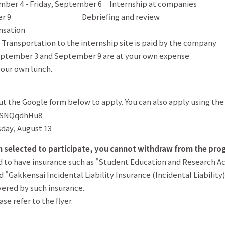
4 - Friday, September 6 Internship at companies
er 9 Debriefing and review
nsation
ortation to the internship site is paid by the company
r 3 and September 9 are at your own expense
 own lunch.
out the Google form below to apply. You can also apply using the
EeSNQqdhHu8
sday, August 13
 selected to participate, you cannot withdraw from the pro
ed to have insurance such as "Student Education and Research Ac
 "Gakkensai Incidental Liability Insurance (Incidental Liability
overed by such insurance.
se refer to the flyer.