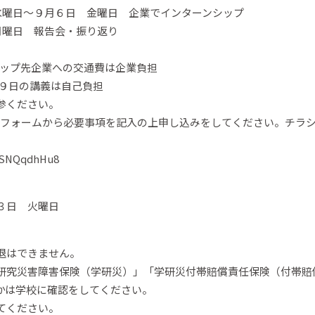
月６日 金曜日 企業でインターンシップ
 報告会・振り返り
プ先企業への交通費は企業負担
の講義は自己負担
ください。
gleフォームから必要事項を記入の上申し込みをしてください。チラ
EeSNQqdhHu8
３日 火曜日
退はできません。
研究災害障害保険（学研災）」「学研災付帯賠償責任保険（付帯賠
かは学校に確認をしてください。
てください。