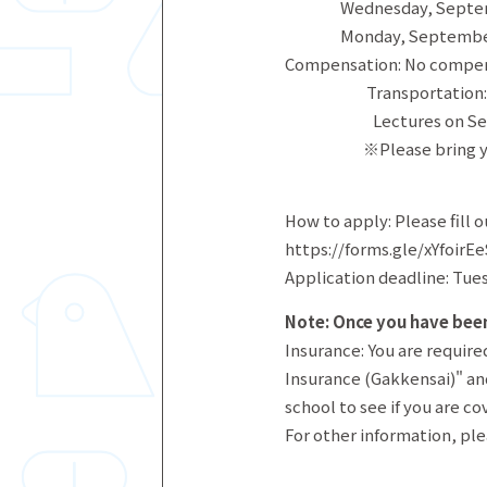
Wednesday, September 
Monday, Septemb
Compensation: No compe
Transportation: Transp
Lectures on Septembe
※Please bring your
How to apply: Please fill 
https://forms.gle/xYfoir
Application deadline: Tue
Note: Once you have been
Insurance: You are requir
Insurance (Gakkensai)" and
school to see if you are c
For other information, plea