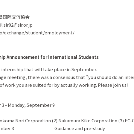
県国際交流協会
sir02@sir.or.jp
jp/exchange/student/employment/
ip Announcement for International Students
he internship that will take place in September.
nge meeting, there was a consensus that "you should do an inter
of work you are suited for by actually working. Please join us!
 3 - Monday, September 9
Isokoma Nori Corporation (2) Nakamura Kiko Corporation (3) EC
 September 3 Guidance and pre-study