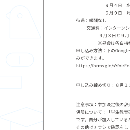
９月４日 水曜日～９
９月９日 月曜日
待遇：報酬なし
交通費：インターンシッ
９月３日と９月９日
※昼食は各自持参
申し込み方法：下のGoo
みができます。
https://forms.gle/xYfoir
申し込み締め切り：８月１
注意事項：参加決定後の辞
保険について：「学生教育
です。自分が加入している
その他はチラシで確認をし