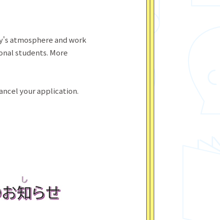
ny's atmosphere and work
ional students. More
cancel your application.