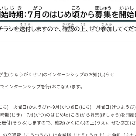
せ
) 留学生(りゅうがくせい)のインターンシップのお知(し)らせ
い)でインターンシップを行(おこな)います。
(にち) 火曜日(かようび)～9月(がつ)9日(にち) 月曜日(げつようび)
)時期(じき)：7月(がつ)のはじめ頃(ころ)から募集(ぼしゅう)を開始
を送付(そうふ)しますので、確認(かくにん)の上(うえ)、ぜひ参加(
）の交通費（こうつうひ）は企業様（きぎょうさま）に負担（ふた