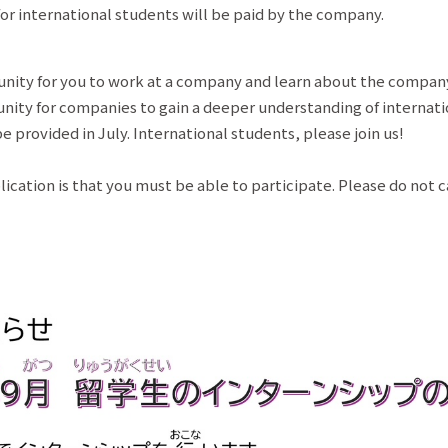
or international students will be paid by the company.
tunity for you to work at a company and learn about the compa
tunity for companies to gain a deeper understanding of internat
e provided in July. International students, please join us!
lication is that you must be able to participate. Please do not 