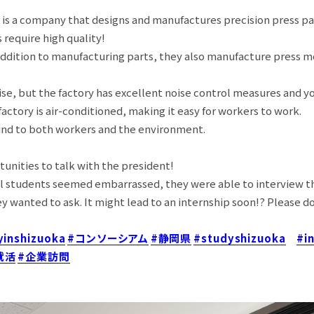
. is a company that designs and manufactures precision press p
 require high quality!
 addition to manufacturing parts, they also manufacture press m
ise, but the factory has excellent noise control measures and y
actory is air-conditioned, making it easy for workers to work.
ind to both workers and the environment.
unities to talk with the president!
al students seemed embarrassed, they were able to interview t
y wanted to ask. It might lead to an internship soon!? Please do
yinshizuoka
#コンソーシアム
#静岡県
#studyshizuoka
#i
就活
#企業訪問