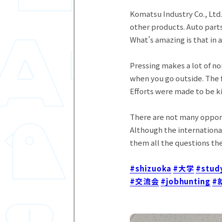
Komatsu Industry Co., Ltd
other products. Auto parts
What's amazing is that in
Pressing makes a lot of no
when you go outside. The f
Efforts were made to be k
There are not many opport
Although the internation
them all the questions the
#shizuoka
#大学
#stud
#交流会
#jobhunting
#