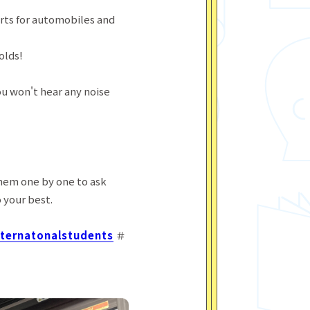
arts for automobiles and
olds!
ou won't hear any noise
hem one by one to ask
 your best.
nternatonalstudents
＃