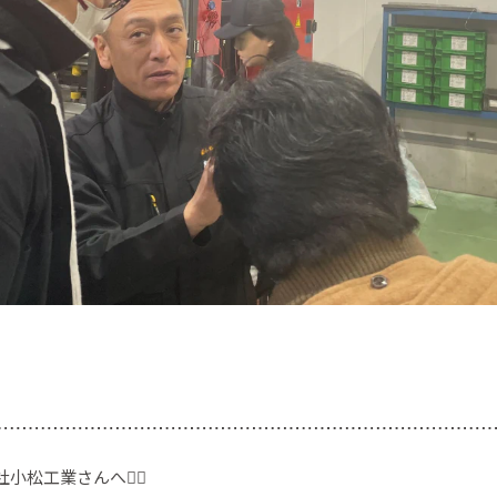
松工業さんへ🚶‍♂️